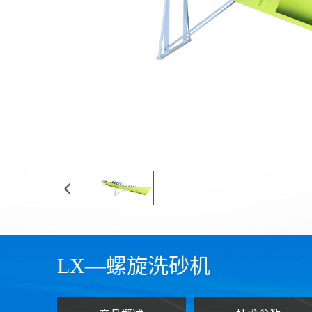
LX—螺旋洗砂机